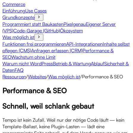
Commerce
Einführung
Use Cases
Grundkonzepte
Programmiert statt Baukasten
Pixelgenau
Eigener Server
(VPS)
Code-Garage (GitHub)
Ökosystem
Was möglich ist
Funktionen frei programmieren
API-Integrationen
Inhalte selbst
pflegen (CMS)
Anfragen erfassen (CRM)
Performance &
SEO
Wachstum ohne Limit
Warum nicht WordPress
Betrieb & Wartung
Ablauf
Sicherheit &
Daten
FAQ
Ressourcen
/
Websites
/
Was möglich ist
/
Performance & SEO
Performance & SEO
Schnell, weil schlank gebaut
Tempo ist kein Zufall. Weil nur der nötige Code läuft — kein
Template-Ballast, keine Plugin-Lasten — lädt eine
programmierte Seite schnell, auf dem Handy genauso wie am