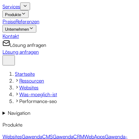
Services
Produkte
Preise
Referenzen
Unternehmen
Kontakt
Lösung anfragen
Lösung anfragen
Startseite
Ressourcen
Websites
Was-moeglich-ist
Performance-seo
Navigation
Produkte
Websites
GawendaCMS
GawendaCRM
WebApps
Gawenda-