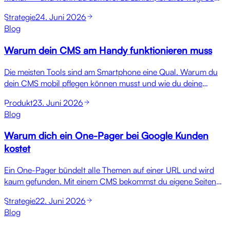
besitzt du deine Website, deinen Shop und dein CMS wirklich,
Strategie
24. Juni 2026
ohne Abo und ohne Lock-in.
Blog
Warum dein CMS am Handy funktionieren muss
Die meisten Tools sind am Smartphone eine Qual. Warum du
dein CMS mobil pflegen können musst und wie du deine
Website unterwegs bearbeitest, ohne Kopfschmerzen.
Produkt
23. Juni 2026
Blog
Warum dich ein One-Pager bei Google Kunden
kostet
Ein One-Pager bündelt alle Themen auf einer URL und wird
kaum gefunden. Mit einem CMS bekommst du eigene Seiten
pro Leistung, Stadt und Branche und rankst für viele
Strategie
22. Juni 2026
Suchbegriffe.
Blog