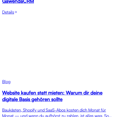
GawendaCRM
Details
Blog
Ankündigungen, Produktinformationen und Artikel zu
relevanten Themen rund um Gawenda Studio.
Alle Artikel ansehen
Alle Artikel ansehen
Blog
Website kaufen statt mieten: Warum dir deine
digitale Basis gehören sollte
Baukästen, Shopify und SaaS-Abos kosten dich Monat für
Monat — und wenn du aufhörst zu zahlen, ist alles weg. So