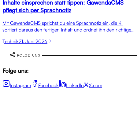
Inhalte einsprechen statt tippen: GawendaCMS
pflegt sich per Sprachnotiz
Mit GawendaCMS sprichst du eine Sprachnotiz ein, die KI
sortiert daraus den fertigen Inhalt und ordnet ihn den richtigen
Feldern zu. So pflegst du Website-Inhalte in rund 5 Minuten
Technik
21. Juni 2026
für eine ganze Woche.
FOLGE UNS:
Folge uns:
Instagram
Facebook
LinkedIn
X.com
FAQ
Häufige
Fragen
Antworten auf Fragen, die vor einer Zusammenarbeit