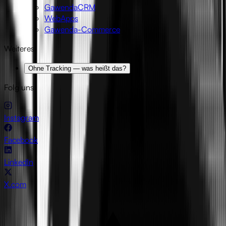
GawendaCRM
WebApps
Gawenda-Commerce
Weiteres
Ohne Tracking — was heißt das?
Folg uns
Instagram
Facebook
LinkedIn
X.com