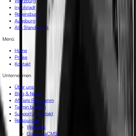
Würzburg
Ingolstadt
Regensburg
Augsburg
Alle Standorte
→
Menü
Home
Preise
Kontakt
Unternehmen
Über uns
Blog & News
Affiliate Programm
Termin buchen
Support & Kontakt
Ressourcen
Websites
GawendaCMS