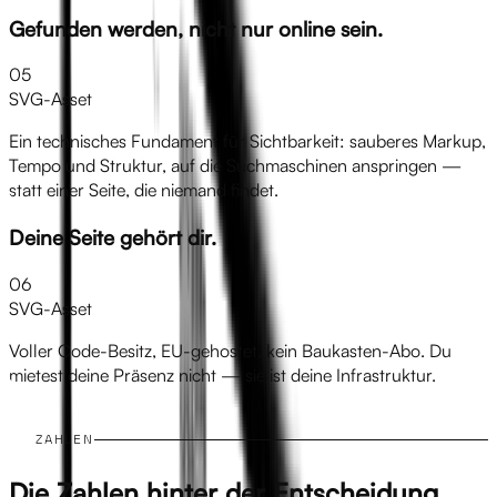
Gefunden werden, nicht nur online sein.
05
SVG-Asset
Ein technisches Fundament für Sichtbarkeit: sauberes Markup,
Tempo und Struktur, auf die Suchmaschinen anspringen —
statt einer Seite, die niemand findet.
Deine Seite gehört dir.
06
SVG-Asset
Voller Code-Besitz, EU-gehostet, kein Baukasten-Abo. Du
mietest deine Präsenz nicht — sie ist deine Infrastruktur.
ZAHLEN
Die Zahlen hinter der Entscheidung.