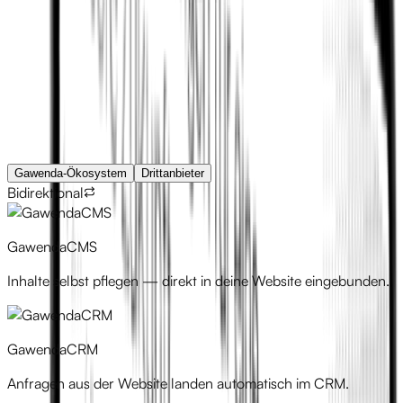
Integrationen
Gawenda-Ökosystem
Drittanbieter
Bidirektional
GawendaCMS
Inhalte selbst pflegen — direkt in deine Website eingebunden.
GawendaCRM
Anfragen aus der Website landen automatisch im CRM.