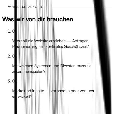
VORAUSSETZUNGEN
Was wir von dir brauchen
01
Was soll die Website erreichen — Anfragen,
Positionierung, ein konkretes Geschäftsziel?
02
Mit welchen Systemen und Diensten muss sie
zusammenspielen?
03
Marke und Inhalte — vorhanden oder von uns
entwickelt?