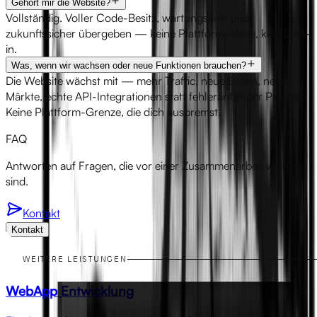
Gehört mir die Website?
Vollständig. Voller Code-Besitz, wartungsarm und
zukunftssicher übergeben — keine Plattform-Miete, kein Lock-
in.
Was, wenn wir wachsen oder neue Funktionen brauchen?
Die Website wächst mit — mehr Traffic, neue Seiten, neue
Märkte, echte API-Integrationen statt fehleranfälliger Plugins.
Keine Plattform-Grenze, die dich ausbremst.
FAQ
Antworten auf Fragen, die vor einer Zusammenarbeit wichtig
sind.
Kontakt
Kontakt
WEITERE LEISTUNGEN
WebApp Entwicklung