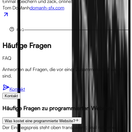
Einmal speichern und zack, online!
Tom DoManh
domanh-sfx.com
FAQ
Häufige
Fragen
FAQ
Antworten auf Fragen, die vor einer Zusammenarbeit wichtig
sind.
Kontakt
Kontakt
Häufige Fragen zu programmierten Websites
Was kostet eine programmierte Website?
Der Einstiegspreis steht oben transparent; final richtet er sich