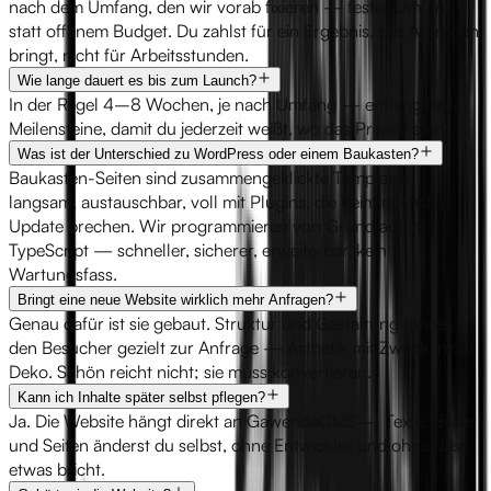
nach dem Umfang, den wir vorab fixieren — fester Umfang
statt offenem Budget. Du zahlst für ein Ergebnis, das Anfragen
bringt, nicht für Arbeitsstunden.
Wie lange dauert es bis zum Launch?
In der Regel 4–8 Wochen, je nach Umfang — entlang fester
Meilensteine, damit du jederzeit weißt, wo das Projekt steht.
Was ist der Unterschied zu WordPress oder einem Baukasten?
Baukasten-Seiten sind zusammengeklickte Templates:
langsam, austauschbar, voll mit Plugins, die beim nächsten
Update brechen. Wir programmieren von Grund auf in
TypeScript — schneller, sicherer, erweiterbar, kein
Wartungsfass.
Bringt eine neue Website wirklich mehr Anfragen?
Genau dafür ist sie gebaut. Struktur und Gestaltung führen
den Besucher gezielt zur Anfrage — Ästhetik mit Zweck, nicht
Deko. Schön reicht nicht; sie muss konvertieren.
Kann ich Inhalte später selbst pflegen?
Ja. Die Website hängt direkt an GawendaCMS — Texte, Bilder
und Seiten änderst du selbst, ohne Entwickler und ohne dass
etwas bricht.