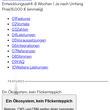
Entwicklungszeit
4-8 Wochen | Je nach Umfang
Preis
15.000 € (einmalig)
01
Features
02
Vorteile
03
Zahlen
04
Leistungen
05
Voraussetzungen
06
Integrationen
07
Referenzen
08
Stimmen
09
FAQ
10
Weitere Leistungen
FEATURES
Ein Ökosystem, kein Flickenteppich
Ein Ökosystem, kein Flickenteppich
Website, CMS und CRM greifen direkt ineinander.