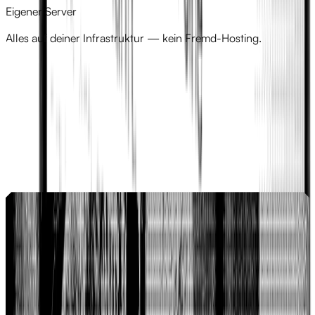
Eigener Server
Alles auf deiner Infrastruktur — kein Fremd-Hosting.
Referenzen
Wie Domanh SFX in 3 Tagen zu einem
produktionsreifen Online-Portfolio kam
Tom Domanh ist SFX-Artist für Produktionen wie
HandOfBlood, RocketBeansTV und Olivia Jones — online war