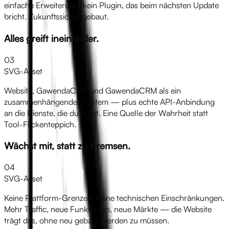
einfache Erweiterung, kein Plugin, das beim nächsten Update
bricht. Zukunftssicher gebaut.
Alles greift ineinander.
03
SVG-Asset
Website, GawendaCMS und GawendaCRM als ein
zusammenhängendes System — plus echte API-Anbindung
an die Dienste, die du nutzt. Eine Quelle der Wahrheit statt
Tool-Flickenteppich.
Wächst mit, statt zu bremsen.
04
SVG-Asset
Keine Plattform-Grenzen, keine technischen Einschränkungen.
Mehr Traffic, neue Funktionen, neue Märkte — die Website
trägt das, ohne neu gebaut werden zu müssen.