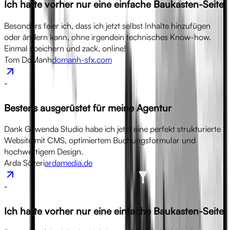
Ich hatte vorher nur eine einfache Baukasten-Seite
Besonders feier ich, dass ich jetzt selbst Inhalte hinzufügen
oder ändern kann, ohne irgendein technisches Know-how.
Einmal speichern und zack, online!
Tom DoManh
domanh-sfx.com
“
Bestens ausgerüstet für meine Agentur
Dank Gawenda Studio habe ich jetzt eine perfekt strukturierte
Website mit CMS, optimiertem Buchungsformular und
hochwertigem Design.
Arda Sözeri
ardamedia.de
“
Ich hatte vorher nur eine einfache Baukasten-Seite