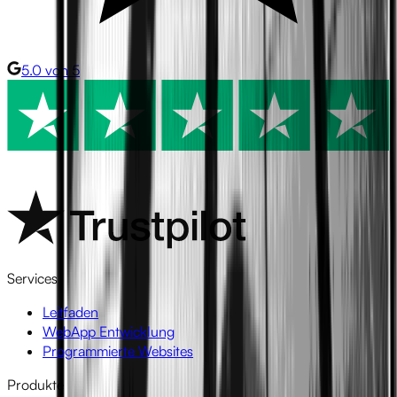
5.0 von 5
Services
Leitfaden
WebApp Entwicklung
Programmierte Websites
Produkte