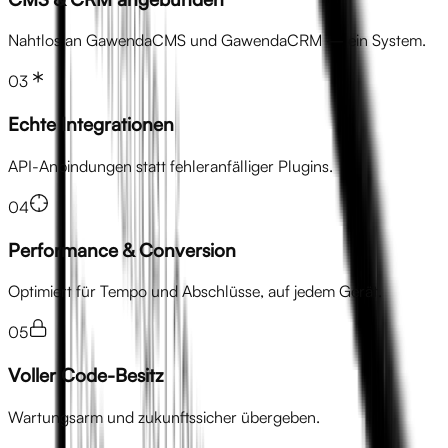
Nahtlos an GawendaCMS und GawendaCRM — ein System.
03
Echte Integrationen
API-Anbindungen statt fehleranfälliger Plugins.
04
Performance & Conversion
Optimiert für Tempo und Abschlüsse, auf jedem Gerät.
05
Voller Code-Besitz
Wartungsarm und zukunftssicher übergeben.