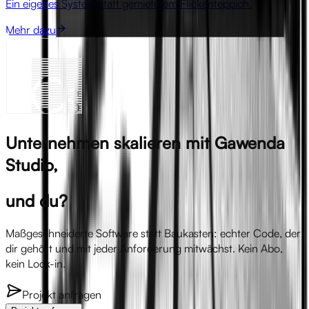
Ein eigenes System statt gemietetem Flickenteppich.
Mehr dazu
Unternehmen skalieren mit Gawenda
Studio,
und du?
Maßgeschneiderte Software statt Baukasten: echter Code, der
dir gehört und mit jeder Anforderung mitwächst. Kein Abo,
kein Lock-in.
Projekt anfragen