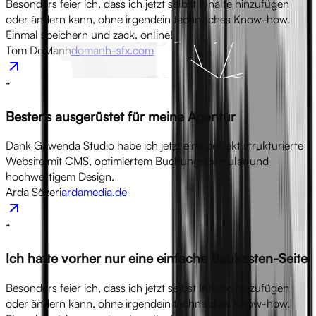
Besonders feier ich, dass ich jetzt selbst Inhalte hinzufügen
oder ändern kann, ohne irgendein technisches Know-how.
Einmal speichern und zack, online!
Tom DoManh
domanh-sfx.com
“
Bestens ausgerüstet für meine Agentur
Dank Gawenda Studio habe ich jetzt eine perfekt strukturierte
Website mit CMS, optimiertem Buchungsformular und
hochwertigem Design.
Arda Sözeri
ardamedia.de
“
Ich hatte vorher nur eine einfache Baukasten-Seite
Besonders feier ich, dass ich jetzt selbst Inhalte hinzufügen
oder ändern kann, ohne irgendein technisches Know-how.