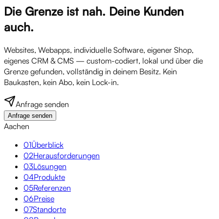
Die Grenze ist nah. Deine Kunden
auch.
Websites, Webapps, individuelle Software, eigener Shop,
eigenes CRM & CMS — custom-codiert, lokal und über die
Grenze gefunden, vollständig in deinem Besitz. Kein
Baukasten, kein Abo, kein Lock-in.
Anfrage senden
Anfrage senden
Aachen
01
Überblick
02
Herausforderungen
03
Lösungen
04
Produkte
05
Referenzen
06
Preise
07
Standorte