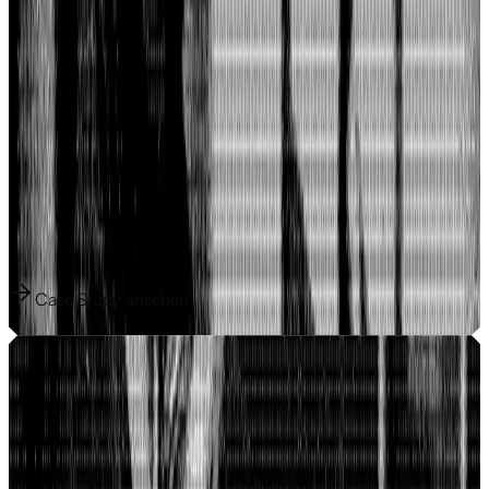
Anfrage-Strecke und einer SEO-Strategie, die auf eigenem
Content basiert statt auf Hoffnung.
Wie Domanh SFX in 3 Tagen zu einem
produktionsreifen Online-Portfolio kam
Tom Domanh ist SFX-Artist für Produktionen wie
HandOfBlood, RocketBeansTV und Olivia Jones — online war
von dieser Arbeit bisher nichts zu finden.
1.300/ Tag
Google-Impressionen
21
Produkte am ersten Tag
Case Study ansehen
Case Study ansehen
So skaliert Leipziger LWV mit eigener Infrastruktur
— 14 Tage live und schon messbar