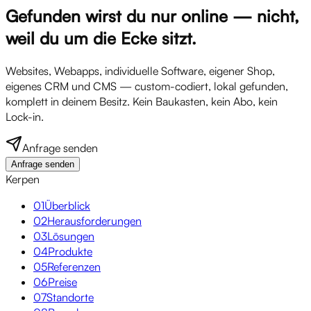
Gefunden wirst du nur online — nicht,
weil du um die Ecke sitzt.
Websites, Webapps, individuelle Software, eigener Shop,
eigenes CRM und CMS — custom-codiert, lokal gefunden,
komplett in deinem Besitz. Kein Baukasten, kein Abo, kein
Lock-in.
Anfrage senden
Anfrage senden
Kerpen
01
Überblick
02
Herausforderungen
03
Lösungen
04
Produkte
05
Referenzen
06
Preise
07
Standorte