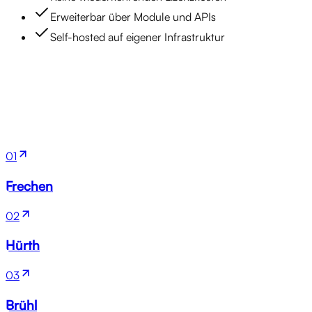
Erweiterbar über Module und APIs
Self-hosted auf eigener Infrastruktur
Standorte
01
Frechen
02
Hürth
03
Brühl