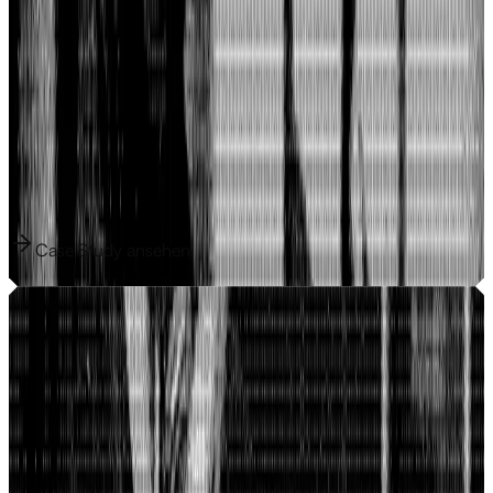
Wie Domanh SFX in 3 Tagen zu einem
produktionsreifen Online-Portfolio kam
Tom Domanh ist SFX-Artist für Produktionen wie
HandOfBlood, RocketBeansTV und Olivia Jones — online war
von dieser Arbeit bisher nichts zu finden.
1.300/ Tag
Google-Impressionen
21
Produkte am ersten Tag
Case Study ansehen
Case Study ansehen
So skaliert Leipziger LWV mit eigener Infrastruktur
— 14 Tage live und schon messbar
Leipziger LWV ist ein Sicherheitsunternehmen aus Leipzig. Vor
dem Redesign lief ihre Präsenz auf einer Standardlösung, ohne
CMS, ohne CRM, ohne Mess- oder Steuerbarkeit. Wir haben