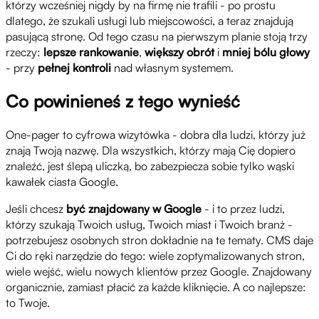
którzy wcześniej nigdy by na firmę nie trafili - po prostu
dlatego, że szukali usługi lub miejscowości, a teraz znajdują
pasującą stronę. Od tego czasu na pierwszym planie stoją trzy
rzeczy:
lepsze rankowanie
,
większy obrót
i
mniej bólu głowy
- przy
pełnej kontroli
nad własnym systemem.
Co powinieneś z tego wynieść
One-pager to cyfrowa wizytówka - dobra dla ludzi, którzy już
znają Twoją nazwę. Dla wszystkich, którzy mają Cię dopiero
znaleźć, jest ślepą uliczką, bo zabezpiecza sobie tylko wąski
kawałek ciasta Google.
Jeśli chcesz
być znajdowany w Google
- i to przez ludzi,
którzy szukają Twoich usług, Twoich miast i Twoich branż -
potrzebujesz osobnych stron dokładnie na te tematy. CMS daje
Ci do ręki narzędzie do tego: wiele zoptymalizowanych stron,
wiele wejść, wielu nowych klientów przez Google. Znajdowany
organicznie, zamiast płacić za każde kliknięcie. A co najlepsze:
to Twoje.