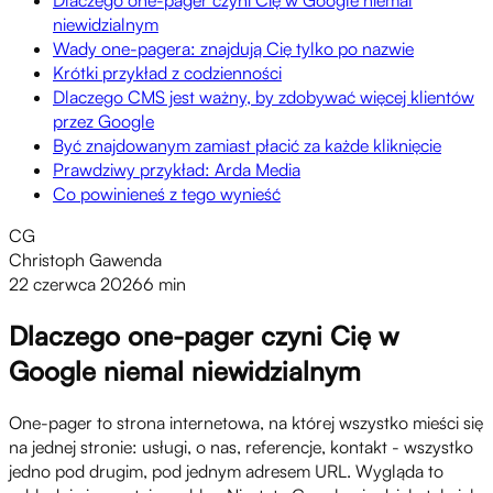
niewidzialnym
Wady one-pagera: znajdują Cię tylko po nazwie
Krótki przykład z codzienności
Dlaczego CMS jest ważny, by zdobywać więcej klientów
przez Google
Być znajdowanym zamiast płacić za każde kliknięcie
Prawdziwy przykład: Arda Media
Co powinieneś z tego wynieść
CG
Christoph Gawenda
22 czerwca 2026
6 min
Dlaczego one-pager czyni Cię w
Google niemal niewidzialnym
One-pager to strona internetowa, na której wszystko mieści się
na jednej stronie: usługi, o nas, referencje, kontakt - wszystko
jedno pod drugim, pod jednym adresem URL. Wygląda to