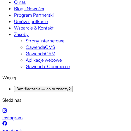
O nas
Blog i Nowości
Program Partnerski
Umów spotkanie
Wsparcie & Kontakt
Zasoby
Strony internetowe
GawendaCMS
GawendaCRM
Aplikacje webowe
Gawenda-Commerce
Więcej
Bez śledzenia — co to znaczy?
Śledź nas
Instagram
Facebook