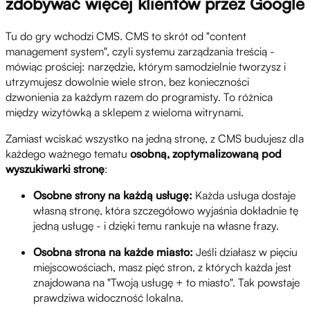
zdobywać więcej klientów przez Google
Tu do gry wchodzi CMS. CMS to skrót od "content
management system", czyli systemu zarządzania treścią -
mówiąc prościej: narzędzie, którym samodzielnie tworzysz i
utrzymujesz dowolnie wiele stron, bez konieczności
dzwonienia za każdym razem do programisty. To różnica
między wizytówką a sklepem z wieloma witrynami.
Zamiast wciskać wszystko na jedną stronę, z CMS budujesz dla
każdego ważnego tematu
osobną, zoptymalizowaną pod
wyszukiwarki stronę
:
Osobne strony na każdą usługę:
Każda usługa dostaje
własną stronę, która szczegółowo wyjaśnia dokładnie tę
jedną usługę - i dzięki temu rankuje na własne frazy.
Osobna strona na każde miasto:
Jeśli działasz w pięciu
miejscowościach, masz pięć stron, z których każda jest
znajdowana na "Twoją usługę + to miasto". Tak powstaje
prawdziwa widoczność lokalna.