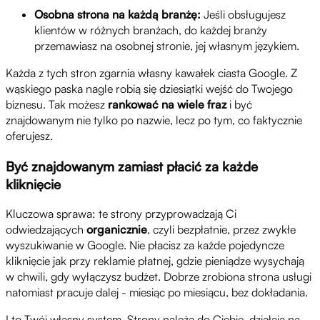
Osobna strona na każdą branżę:
Jeśli obsługujesz
klientów w różnych branżach, do każdej branży
przemawiasz na osobnej stronie, jej własnym językiem.
Każda z tych stron zgarnia własny kawałek ciasta Google. Z
wąskiego paska nagle robią się dziesiątki wejść do Twojego
biznesu. Tak możesz
rankować na wiele fraz
i być
znajdowanym nie tylko po nazwie, lecz po tym, co faktycznie
oferujesz.
Być znajdowanym zamiast płacić za każde
kliknięcie
Kluczowa sprawa: te strony przyprowadzają Ci
odwiedzających
organicznie
, czyli bezpłatnie, przez zwykłe
wyszukiwanie w Google. Nie płacisz za każde pojedyncze
kliknięcie jak przy reklamie płatnej, gdzie pieniądze wysychają
w chwili, gdy wyłączysz budżet. Dobrze zrobiona strona usługi
natomiast pracuje dalej - miesiąc po miesiącu, bez dokładania.
I to Twój własny system. Strony należą do Ciebie, działają na