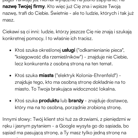
nazwę Twojej firmy
. Kto więc już Cię zna i wpisze Twoją
nazwę, trafi do Ciebie. Świetnie - ale to ludzie, których i tak już
masz.
Ciekawi są ci inni: ludzie, którzy jeszcze Cię nie znają i szukają
konkretnej pomocy. I to właśnie ich tracisz.
Ktoś szuka określonej
usługi
("odkamienianie pieca",
"księgowość dla rzemieślników") - znajduje nie Ciebie,
lecz konkurenta z osobną stroną na ten temat.
Ktoś szuka
miasta
("elektryk Kolonia-Ehrenfeld") -
znajduje tego, kto ma osobną stronę dokładnie na to
miasto. To Twoja brakująca widoczność lokalna.
Ktoś szuka
produktu
lub
branży
- znajduje dostawcę,
który ma na to osobną, porządnie zrobioną stronę.
Innymi słowy: Twój klient stoi tuż za drzwiami, z pieniędzmi w
ręku i jasnym pytaniem - a Google wysyła go do sąsiada, bo
sąsiad ma pasującą stronę, a Ty masz tylko jedną stronę na