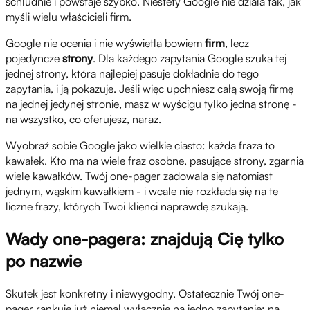
schludnie i powstaje szybko. Niestety Google nie działa tak, jak
myśli wielu właścicieli firm.
Google nie ocenia i nie wyświetla bowiem
firm
, lecz
pojedyncze
strony
. Dla każdego zapytania Google szuka tej
jednej strony, która najlepiej pasuje dokładnie do tego
zapytania, i ją pokazuje. Jeśli więc upchniesz całą swoją firmę
na jednej jedynej stronie, masz w wyścigu tylko jedną stronę -
na wszystko, co oferujesz, naraz.
Wyobraź sobie Google jako wielkie ciasto: każda fraza to
kawałek. Kto ma na wiele fraz osobne, pasujące strony, zgarnia
wiele kawałków. Twój one-pager zadowala się natomiast
jednym, wąskim kawałkiem - i wcale nie rozkłada się na te
liczne frazy, których Twoi klienci naprawdę szukają.
Wady one-pagera: znajdują Cię tylko
po nazwie
Skutek jest konkretny i niewygodny. Ostatecznie Twój one-
pager rankuje już niemal wyłącznie na jedno zapytanie: na