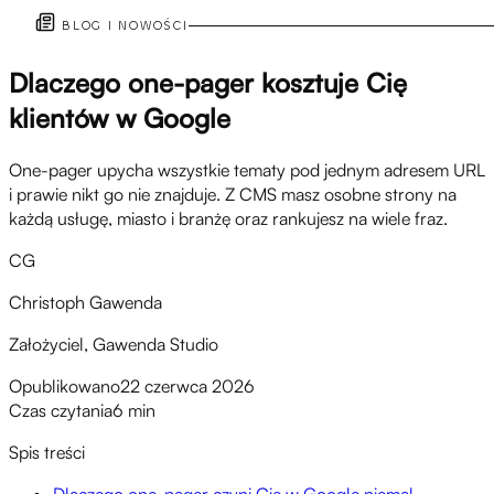
BLOG I NOWOŚCI
Dlaczego one-pager kosztuje Cię
klientów w Google
One-pager upycha wszystkie tematy pod jednym adresem URL
i prawie nikt go nie znajduje. Z CMS masz osobne strony na
każdą usługę, miasto i branżę oraz rankujesz na wiele fraz.
CG
Christoph Gawenda
Założyciel, Gawenda Studio
Opublikowano
22 czerwca 2026
Czas czytania
6 min
Spis treści
Dlaczego one-pager czyni Cię w Google niemal