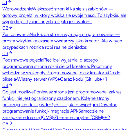
01
Wprowadzenie
Większość stron klika się z szablonów —
gotowy projekt, w który wciska się swoje treści. To szybkie, ale
wygląda jak tysiąc innych, często jest wolne…
02
Zastosowania
Nie każda strona wymaga programowania —
prosta wizytówka czasem wystarczy jako kreator. Ale w tych
przypadkach różnica robi realne pieniądze:
03
Podstawowe pojęcia
Pięć idei wyjaśnia, dlaczego
programowana strona różni się od kreatora. Podstrony
wchodzą w szczegóły.
Programowana, nie z kreatora
·
Co do
piksela
·
Własny serwer (VPS)
·
Garaż kodu (GitHub)
·
+
1
04
Co jest możliwe
Ponieważ strona jest programowana, zakres
funkcji nie jest ograniczony szablonem. Kolejne strony
pokazują, co da się wdrożyć — i jak to współgra.
Dowolne
programowanie funkcji
·
Integracje API
·
Samodzielne
zarządzanie treścią (CMS)
·
Zbieranie zapytań (CRM)
·
+
2
05
Dlaczego nie WordPress
WordPress jest rozpowszechniony, bo