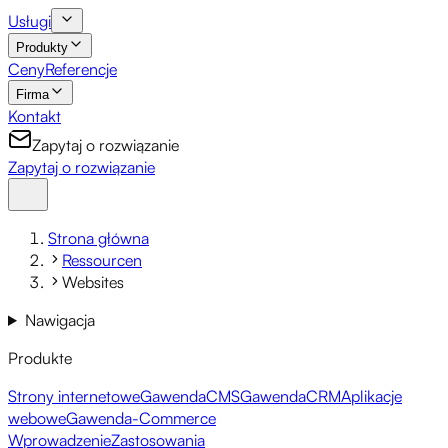
Usługi
Produkty
Ceny
Referencje
Firma
Kontakt
Zapytaj o rozwiązanie
Zapytaj o rozwiązanie
Strona główna
Ressourcen
Websites
Nawigacja
Produkte
Strony internetowe
GawendaCMS
GawendaCRM
Aplikacje
webowe
Gawenda-Commerce
Wprowadzenie
Zastosowania