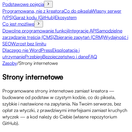
Podstawowe pojęcia
Programowana, nie z kreatora
Co do piksela
Własny serwer
(VPS)
Garaż kodu (GitHub)
Ekosystem
Co jest możliwe
Dowolne programowanie funkcji
Integracje API
Samodzielne
zarządzanie treścią (CMS)
Zbieranie zapytań (CRM)
Wydajność i
SEO
Wzrost bez limitu
Dlaczego nie WordPress
Eksploatacja i
utrzymanie
Przebieg
Bezpieczeństwo i dane
FAQ
Zasoby
/
Strony internetowe
Strony internetowe
Programowane strony internetowe zamiast kreatora —
budowane od podstaw w czystym kodzie, co do piksela,
szybkie i nastawione na zapytania. Na Twoim serwerze, bez
opłat za wtyczki, z prawdziwymi interfejsami zamiast kruchych
wtyczek — a kod należy do Ciebie (własne repozytorium
GitHub).