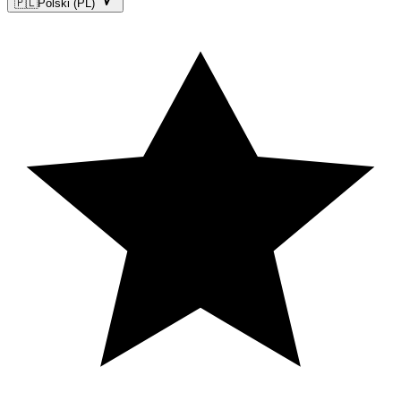
🇵🇱
Polski (PL)