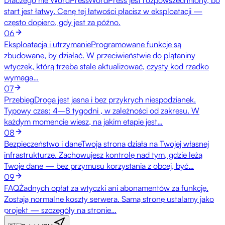
start jest łatwy. Cenę tej łatwości płacisz w eksploatacji —
często dopiero, gdy jest za późno.
06
Eksploatacja i utrzymanie
Programowane funkcje są
zbudowane, by działać. W przeciwieństwie do plątaniny
wtyczek, którą trzeba stale aktualizować, czysty kod rzadko
wymaga…
07
Przebieg
Droga jest jasna i bez przykrych niespodzianek.
Typowy czas: 4–8 tygodni , w zależności od zakresu. W
każdym momencie wiesz, na jakim etapie jest…
08
Bezpieczeństwo i dane
Twoja strona działa na Twojej własnej
infrastrukturze. Zachowujesz kontrolę nad tym, gdzie leżą
Twoje dane — bez przymusu korzystania z obcej, być…
09
FAQ
Żadnych opłat za wtyczki ani abonamentów za funkcję.
Zostają normalne koszty serwera. Samą stronę ustalamy jako
projekt — szczegóły na stronie…