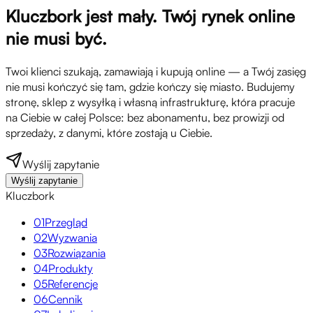
Kluczbork jest mały. Twój rynek online
nie musi być.
Twoi klienci szukają, zamawiają i kupują online — a Twój zasięg
nie musi kończyć się tam, gdzie kończy się miasto. Budujemy
stronę, sklep z wysyłką i własną infrastrukturę, która pracuje
na Ciebie w całej Polsce: bez abonamentu, bez prowizji od
sprzedaży, z danymi, które zostają u Ciebie.
Wyślij zapytanie
Wyślij zapytanie
Kluczbork
01
Przegląd
02
Wyzwania
03
Rozwiązania
04
Produkty
05
Referencje
06
Cennik