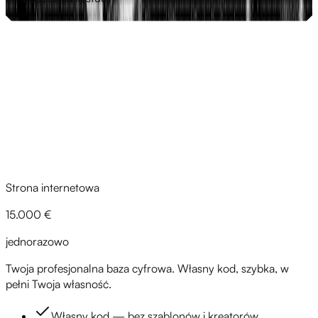
To studium przypadku pokazuje, co wydarzyło się w
Zobacz case study
pierwszych 14 dniach po uruchomieniu i które zadania
operacyjne dzięki tej infrastrukturze po prostu zniknęły.
Cennik
Strona internetowa
15.000 €
jednorazowo
Twoja profesjonalna baza cyfrowa. Własny kod, szybka, w
pełni Twoja własność.
Własny kod — bez szablonów i kreatorów