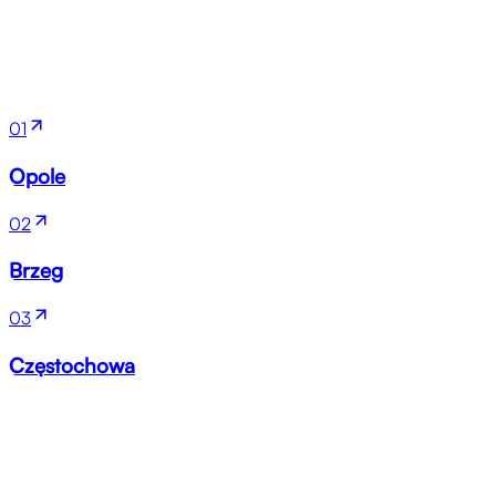
Lokalizacje
01
Opole
02
Brzeg
03
Częstochowa
Branże