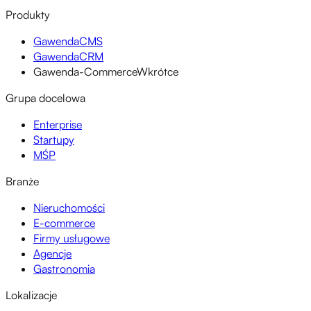
Produkty
GawendaCMS
GawendaCRM
Gawenda-Commerce
Wkrótce
Grupa docelowa
Enterprise
Startupy
MŚP
Branże
Nieruchomości
E-commerce
Firmy usługowe
Agencje
Gastronomia
Lokalizacje