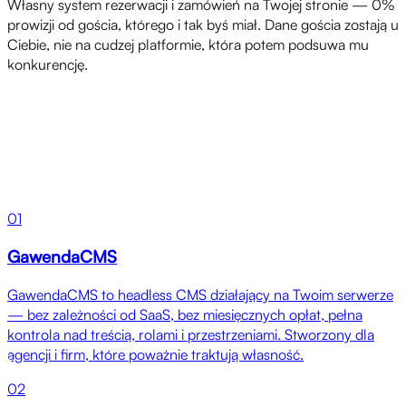
Własny system rezerwacji i zamówień na Twojej stronie — 0%
prowizji od gościa, którego i tak byś miał. Dane gościa zostają u
Ciebie, nie na cudzej platformie, która potem podsuwa mu
konkurencję.
Produkty
01
GawendaCMS
GawendaCMS to headless CMS działający na Twoim serwerze
— bez zależności od SaaS, bez miesięcznych opłat, pełna
kontrola nad treścią, rolami i przestrzeniami. Stworzony dla
agencji i firm, które poważnie traktują własność.
02