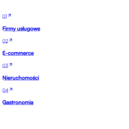
01
Firmy usługowe
02
E-commerce
03
Nieruchomości
04
Gastronomia
Następny krok