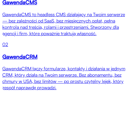
GawendaCMS
GawendaCMS to headless CMS działający na Twoim serwerze
— bez zależności od SaaS, bez miesięcznych opłat, pełna
kontrola nad treścią, rolami i przestrzeniami. Stworzony dla
agencji i firm, które poważnie traktują własność.
02
GawendaCRM
GawendaCRM łączy formularze, kontakty i działania w jednym
CRM, który działa na Twoim serwerze. Bez abonamentu, bez
chmury w USA, bez limitów — po prostu czytelny lejek, który
zespół naprawdę prowadzi.
Referencje