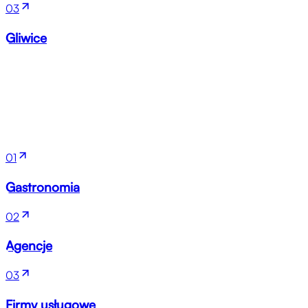
03
Gliwice
Branże
01
Gastronomia
02
Agencje
03
Firmy usługowe