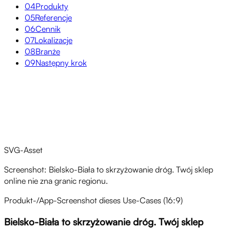
04
Produkty
05
Referencje
06
Cennik
07
Lokalizacje
08
Branże
09
Następny krok
Przegląd
SVG-Asset
Screenshot: Bielsko-Biała to skrzyżowanie dróg. Twój sklep
online nie zna granic regionu.
Produkt-/App-Screenshot dieses Use-Cases (16:9)
Bielsko-Biała to skrzyżowanie dróg. Twój sklep