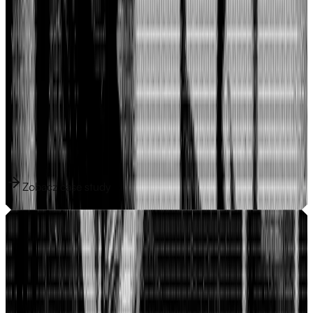
Jak Domanh SFX w 3 dni zyskał gotowe do
produkcji portfolio online
Tom Domanh to artysta SFX dla produkcji jak HandOfBlood,
RocketBeansTV i Olivia Jones — w sieci nie było jednak po tym
śladu.
1 300/ dzień
Wyświetlenia w Google
21
Produkty pierwszego dnia
Zobacz case study
Zobacz case study
Jak Leipziger LWV skaluje się dzięki własnej
infrastrukturze — 14 dni online i już z mierzalnymi
wynikami