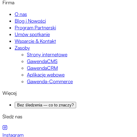
Firma
O nas
Blog i Nowości
Program Partnerski
Umów spotkanie
Wsparcie & Kontakt
Zasoby
Strony internetowe
GawendaCMS
GawendaCRM
Aplikacje webowe
Gawenda-Commerce
Więcej
Bez śledzenia — co to znaczy?
Śledź nas
Instagram