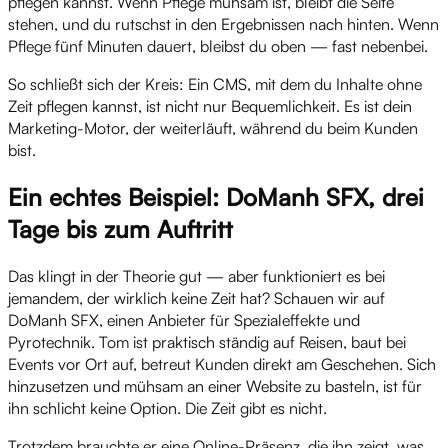
pflegen kannst. Wenn Pflege mühsam ist, bleibt die Seite
stehen, und du rutschst in den Ergebnissen nach hinten. Wenn
Pflege fünf Minuten dauert, bleibst du oben — fast nebenbei.
So schließt sich der Kreis: Ein CMS, mit dem du Inhalte ohne
Zeit pflegen kannst, ist nicht nur Bequemlichkeit. Es ist dein
Marketing-Motor, der weiterläuft, während du beim Kunden
bist.
Ein echtes Beispiel: DoManh SFX, drei
Tage bis zum Auftritt
Das klingt in der Theorie gut — aber funktioniert es bei
jemandem, der wirklich keine Zeit hat? Schauen wir auf
DoManh SFX, einen Anbieter für Spezialeffekte und
Pyrotechnik. Tom ist praktisch ständig auf Reisen, baut bei
Events vor Ort auf, betreut Kunden direkt am Geschehen. Sich
hinzusetzen und mühsam an einer Website zu basteln, ist für
ihn schlicht keine Option. Die Zeit gibt es nicht.
Trotzdem brauchte er eine Online-Präsenz, die ihn zeigt, was