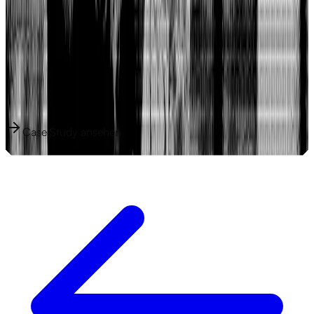
Tom Domanh ist SFX-Artist für Produktionen wie
HandOfBlood, RocketBeansTV und Olivia Jones — online war
von dieser Arbeit bisher nichts zu finden.
1.300/ Tag
Google-Impressionen
21
Produkte am ersten Tag
Case Study ansehen
Case Study ansehen