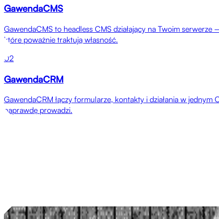
GawendaCMS
GawendaCMS to headless CMS działający na Twoim serwerze — bez 
które poważnie traktują własność.
02
GawendaCRM
GawendaCRM łączy formularze, kontakty i działania w jednym C
naprawdę prowadzi.
Referencje