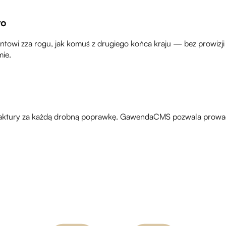
to
ntowi zza rogu, jak komuś z drugiego końca kraju — bez prowizji 
mie.
 faktury za każdą drobną poprawkę. GawendaCMS pozwala prowadzić