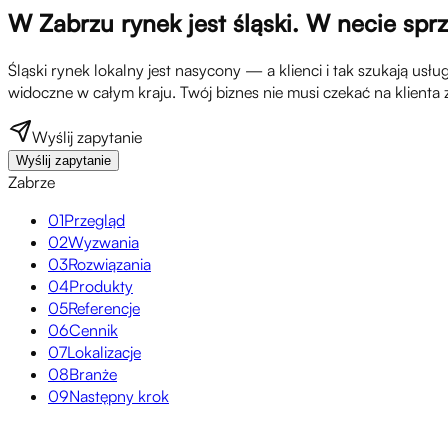
W Zabrzu rynek jest śląski. W necie sprz
Śląski rynek lokalny jest nasycony — a klienci i tak szukają u
widoczne w całym kraju. Twój biznes nie musi czekać na klienta z
Wyślij zapytanie
Wyślij zapytanie
Zabrze
01
Przegląd
02
Wyzwania
03
Rozwiązania
04
Produkty
05
Referencje
06
Cennik
07
Lokalizacje
08
Branże
09
Następny krok