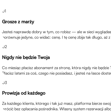
01
Grosze z marży
Jesteś naprawdę dobry w tym, co robisz — ale w sieci wyglądasz j
porównuje jedyne, co widać: cenę. I tę cenę zbija tak długo, aż
02
Nigdy nie będzie Twoja
Co miesiąc płacisz abonament za stronę, która nigdy nie będzie 
Płacisz latami za coś, czego nie posiadasz, i jesteś na łasce d
03
Prowizja od każdego
Za każdego klienta, którego i tak już masz, platforma bierze swo
wrócić bez opłacania pośrednika. Własny system rezerwacji albo 