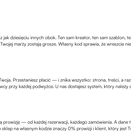
ak dziesięciu innych obok. Ten sam kreator, ten sam szablon, te s
 z Twojej marży zostają grosze. Własny kod sprawia, że wreszcie n
Twoja. Przestaniesz płacić — i znika wszystko: strona, treści, a 
ostawcy przy każdej podwyżce. U nas dostajesz system, który należ
ją prowizję — od każdej rezerwacji, każdego zamówienia. A dane teg
sklep na własnym kodzie znaczy 0% prowizji i klient, który jest 