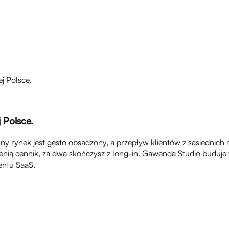
ej Polsce.
 Polsce.
 rynek jest gęsto obsadzony, a przepływ klientów z sąsiednich mi
ią cennik, za dwa skończysz z long-in. Gawenda Studio buduje wł
entu SaaS.