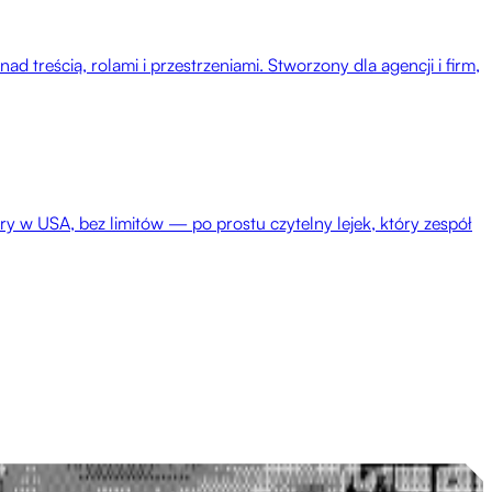
treścią, rolami i przestrzeniami. Stworzony dla agencji i firm,
 w USA, bez limitów — po prostu czytelny lejek, który zespół