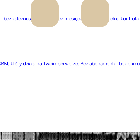
zależności od SaaS, bez miesięcznych opłat, pełna kontrola nad 
RM, który działa na Twoim serwerze. Bez abonamentu, bez chmury