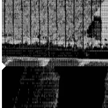
Lepsze pozycje, więcej przychodów, mniej problemów
Arda Media to agencja social media z Kolonii, która wspiera firmy
jakiejkolwiek profesjonalnej infrastruktury cyfrowej: brak stron
wyszukiwarki. Gawenda Studio zbudowało Arda Media kompletną
własnym contencie zamiast na nadziei.
20stron
Podstrony SEO w 10 minut
9 186
Wyświetlenia w Google
Zobacz case study
Zobacz case study
Jak Domanh SFX w 3 dni zyskał gotowe do produkcji 
Tom Domanh to artysta SFX dla produkcji jak HandOfBlood, Rock
1 300/ dzień
Wyświetlenia w Google