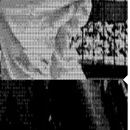
 operacyjnej dla swoich klientów, samej agencji brakowało
zania zapytaniami i brak możliwości znalezienia przez
onę, własny CMS, proces zapytań i strategię SEO opartą na
.