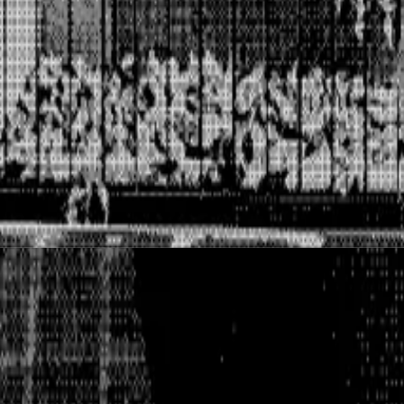
, pełna kontrola.
 w tworzeniu i realizacji strategii social media. Mimo silnej pracy
y internetowej, brak spójnej tożsamości marki, brak systemu zarząd
 platformę cyfrową od zera — w tym indywidualnie kodowaną str
portfolio online
etBeansTV i Olivia Jones — w sieci nie było jednak po tym śladu