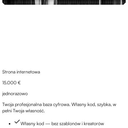
Zobacz case study
pierwszych 14 dniach po uruchomieniu i które zadania
operacyjne dzięki tej infrastrukturze po prostu zniknęły.
Cennik
Strona internetowa
15.000 €
jednorazowo
Twoja profesjonalna baza cyfrowa. Własny kod, szybka, w
pełni Twoja własność.
Własny kod — bez szablonów i kreatorów