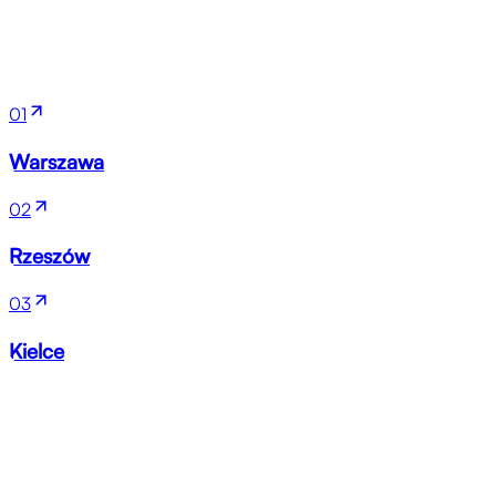
Lokalizacje
01
Warszawa
02
Rzeszów
03
Kielce
Branże