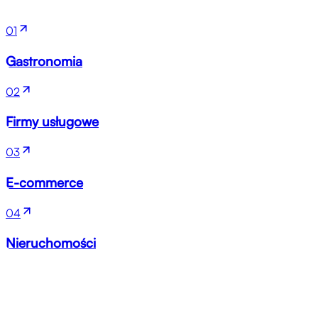
01
Gastronomia
02
Firmy usługowe
03
E-commerce
04
Nieruchomości
Następny krok