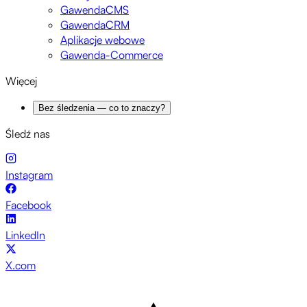
GawendaCMS
GawendaCRM
Aplikacje webowe
Gawenda-Commerce
Więcej
Bez śledzenia — co to znaczy?
Śledź nas
Instagram
Facebook
LinkedIn
X.com