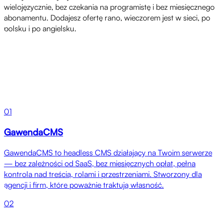
wielojęzycznie, bez czekania na programistę i bez miesięcznego
abonamentu. Dodajesz ofertę rano, wieczorem jest w sieci, po
polsku i po angielsku.
Produkty
01
GawendaCMS
GawendaCMS to headless CMS działający na Twoim serwerze
— bez zależności od SaaS, bez miesięcznych opłat, pełna
kontrola nad treścią, rolami i przestrzeniami. Stworzony dla
agencji i firm, które poważnie traktują własność.
02