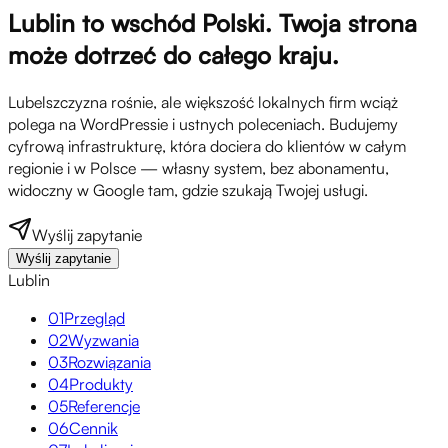
Lublin to wschód Polski. Twoja strona
może dotrzeć do całego kraju.
Lubelszczyzna rośnie, ale większość lokalnych firm wciąż
polega na WordPressie i ustnych poleceniach. Budujemy
cyfrową infrastrukturę, która dociera do klientów w całym
regionie i w Polsce — własny system, bez abonamentu,
widoczny w Google tam, gdzie szukają Twojej usługi.
Wyślij zapytanie
Wyślij zapytanie
Lublin
01
Przegląd
02
Wyzwania
03
Rozwiązania
04
Produkty
05
Referencje
06
Cennik