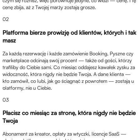
czym się różnisz, więc porównuje jedyne, co widzi — cenę. I tę
cenę zbija, aż z Twojej marży zostają grosze.
02
Platforma bierze prowizję od klientów, których i tak
masz
Za każdą rezerwację i każde zamówienie Booking, Pyszne czy
marketplace odcinają swój procent — także od gości, którzy
trafiliby do Ciebie sami. Co miesiąc oddajesz kawałek zysku za
widoczność, która nigdy nie będzie Twoja. A dane klienta —
kto zamówił, co lubi, jak go ściągnąć z powrotem — zostają u
platformy, nie u Ciebie.
03
Płacisz co miesiąc za stronę, która nigdy nie będzie
Twoja
Abonament za kreator, opłaty za wtyczki, licencje SaaS —