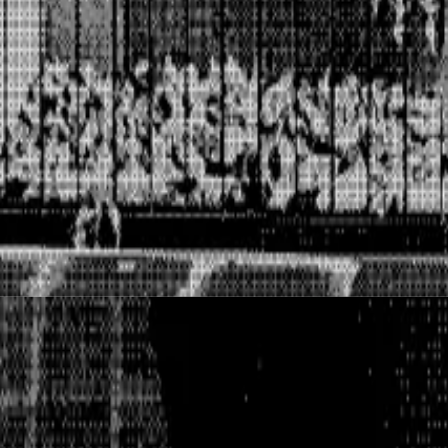
, pełna kontrola.
 w tworzeniu i realizacji strategii social media. Mimo silnej pracy
y internetowej, brak spójnej tożsamości marki, brak systemu zarząd
 platformę cyfrową od zera — w tym indywidualnie kodowaną str
portfolio online
etBeansTV i Olivia Jones — w sieci nie było jednak po tym śladu