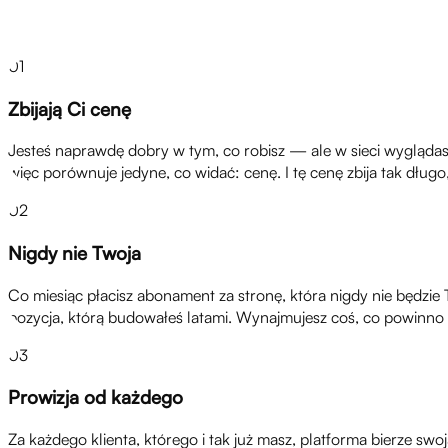
01
Zbijają Ci cenę
Jesteś naprawdę dobry w tym, co robisz — ale w sieci wyglądasz j
więc porównuje jedyne, co widać: cenę. I tę cenę zbija tak długo,
02
Nigdy nie Twoja
Co miesiąc płacisz abonament za stronę, która nigdy nie będzie 
pozycja, którą budowałeś latami. Wynajmujesz coś, co powinno 
03
Prowizja od każdego
Za każdego klienta, którego i tak już masz, platforma bierze sw