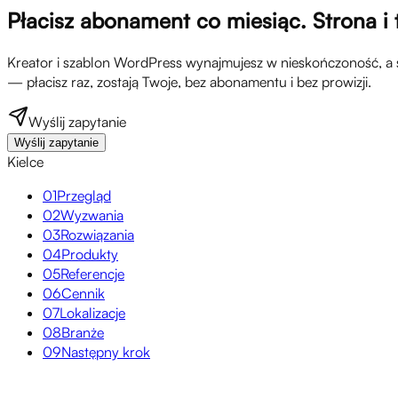
Płacisz abonament co miesiąc. Strona i t
Kreator i szablon WordPress wynajmujesz w nieskończoność, a s
— płacisz raz, zostają Twoje, bez abonamentu i bez prowizji.
Wyślij zapytanie
Wyślij zapytanie
Kielce
01
Przegląd
02
Wyzwania
03
Rozwiązania
04
Produkty
05
Referencje
06
Cennik
07
Lokalizacje
08
Branże
09
Następny krok