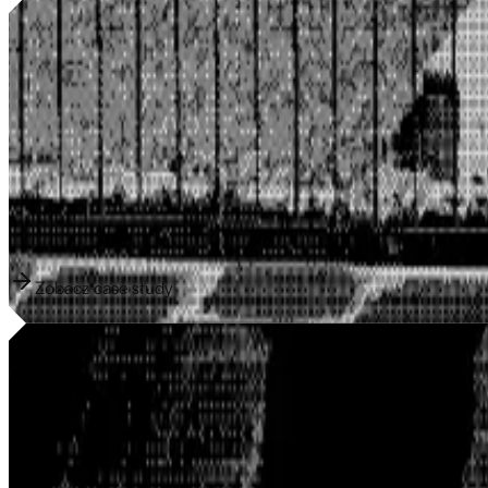
Lepsze pozycje, więcej przychodów, mniej problemów
Arda Media to agencja social media z Kolonii, która wspiera firmy
jakiejkolwiek profesjonalnej infrastruktury cyfrowej: brak stron
wyszukiwarki. Gawenda Studio zbudowało Arda Media kompletną
własnym contencie zamiast na nadziei.
20stron
Podstrony SEO w 10 minut
9 186
Wyświetlenia w Google
Zobacz case study
Zobacz case study
Jak Domanh SFX w 3 dni zyskał gotowe do produkcji 
Tom Domanh to artysta SFX dla produkcji jak HandOfBlood, Rock