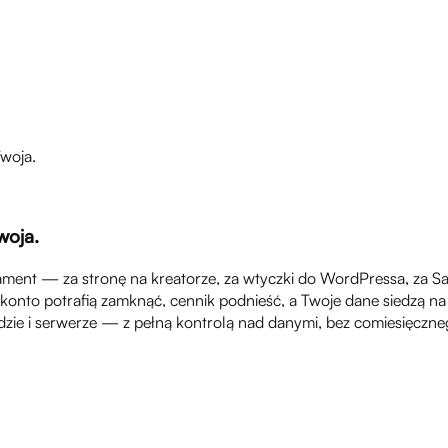
Twoja.
woja.
nament — za stronę na kreatorze, za wtyczki do WordPressa, za S
e: konto potrafią zamknąć, cennik podnieść, a Twoje dane siedzą
ie i serwerze — z pełną kontrolą nad danymi, bez comiesięczneg