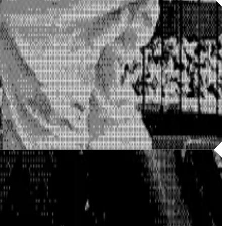
 operacyjnej dla swoich klientów, samej agencji brakowało
zania zapytaniami i brak możliwości znalezienia przez
onę, własny CMS, proces zapytań i strategię SEO opartą na
.