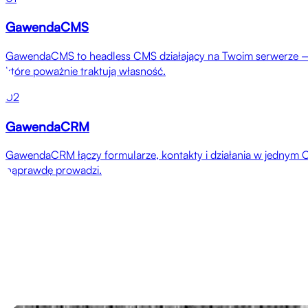
GawendaCMS
GawendaCMS to headless CMS działający na Twoim serwerze — bez 
które poważnie traktują własność.
02
GawendaCRM
GawendaCRM łączy formularze, kontakty i działania w jednym C
naprawdę prowadzi.
Referencje