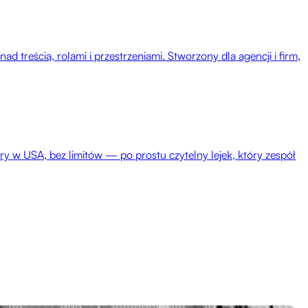
treścią, rolami i przestrzeniami. Stworzony dla agencji i firm,
 w USA, bez limitów — po prostu czytelny lejek, który zespół