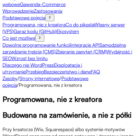
webowe
Gawenda-Commerce
Wprowadzenie
Zastosowania
Podstawowe pojęcia
Programowana, nie z kreatora
Co do piksela
Własny serwer
(VPS)
Garaż kodu (GitHub)
Ekosystem
Co jest możliwe
Dowolne programowanie funkcji
Integracje API
Samodzielne
zarządzanie treścią (CMS)
Zbieranie zapytań (CRM)
Wydajność i
SEO
Wzrost bez limitu
Dlaczego nie WordPress
Eksploatacja i
utrzymanie
Przebieg
Bezpieczeństwo i dane
FAQ
Zasoby
/
Strony internetowe
/
Podstawowe
pojęcia
/
Programowana, nie z kreatora
Programowana, nie z kreatora
Budowana na zamówienie, a nie z półki
Przy kreatorze (Wix, Squarespace) albo systemie motywów
(WordPress) zaczynasz od czegoś gotowego i dopasowujesz to