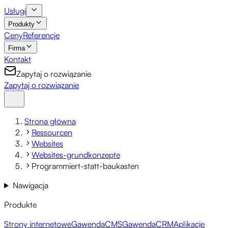
Usługi
Produkty
Ceny
Referencje
Firma
Kontakt
Zapytaj o rozwiązanie
Zapytaj o rozwiązanie
Strona główna
Ressourcen
Websites
Websites-grundkonzepte
Programmiert-statt-baukasten
Nawigacja
Produkte
Strony internetowe
GawendaCMS
GawendaCRM
Aplikacje