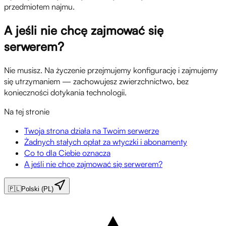
przedmiotem najmu.
A jeśli nie chcę zajmować się
serwerem?
Nie musisz. Na życzenie przejmujemy konfigurację i zajmujemy
się utrzymaniem — zachowujesz zwierzchnictwo, bez
konieczności dotykania technologii.
Na tej stronie
Twoja strona działa na Twoim serwerze
Żadnych stałych opłat za wtyczki i abonamenty
Co to dla Ciebie oznacza
A jeśli nie chcę zajmować się serwerem?
🇵🇱
Polski (PL)