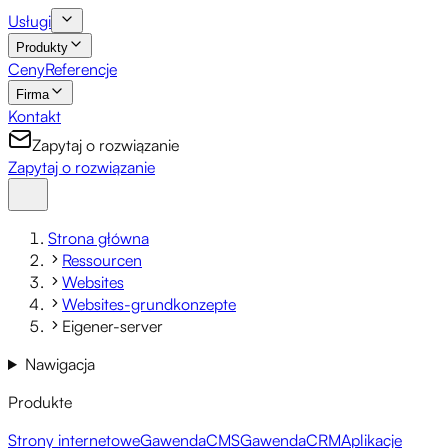
Usługi
Produkty
Ceny
Referencje
Firma
Kontakt
Zapytaj o rozwiązanie
Zapytaj o rozwiązanie
Strona główna
Ressourcen
Websites
Websites-grundkonzepte
Eigener-server
Nawigacja
Produkte
Strony internetowe
GawendaCMS
GawendaCRM
Aplikacje