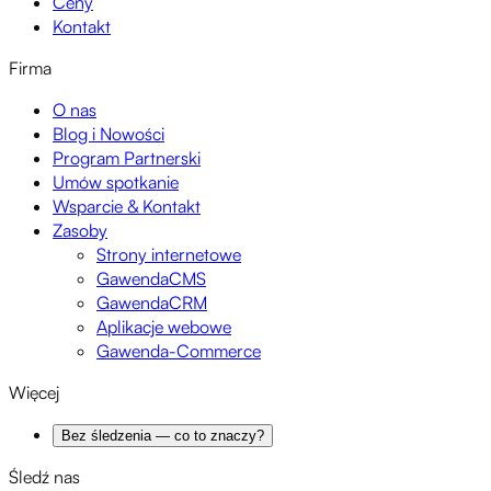
Ceny
Kontakt
Firma
O nas
Blog i Nowości
Program Partnerski
Umów spotkanie
Wsparcie & Kontakt
Zasoby
Strony internetowe
GawendaCMS
GawendaCRM
Aplikacje webowe
Gawenda-Commerce
Więcej
Bez śledzenia — co to znaczy?
Śledź nas