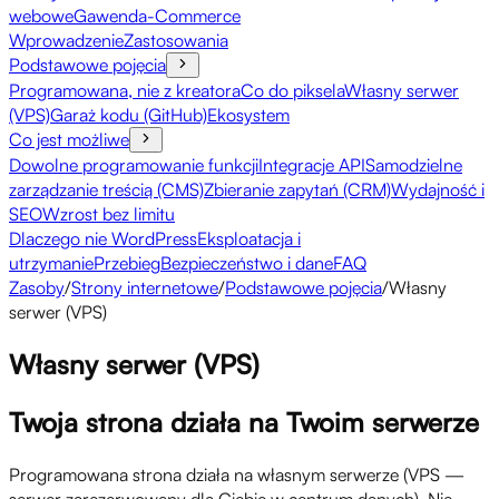
webowe
Gawenda-Commerce
Wprowadzenie
Zastosowania
Podstawowe pojęcia
Programowana, nie z kreatora
Co do piksela
Własny serwer
(VPS)
Garaż kodu (GitHub)
Ekosystem
Co jest możliwe
Dowolne programowanie funkcji
Integracje API
Samodzielne
zarządzanie treścią (CMS)
Zbieranie zapytań (CRM)
Wydajność i
SEO
Wzrost bez limitu
Dlaczego nie WordPress
Eksploatacja i
utrzymanie
Przebieg
Bezpieczeństwo i dane
FAQ
Zasoby
/
Strony internetowe
/
Podstawowe pojęcia
/
Własny
serwer (VPS)
Własny serwer (VPS)
Twoja strona działa na Twoim serwerze
Programowana strona działa na własnym serwerze (VPS —
serwer zarezerwowany dla Ciebie w centrum danych). Nie