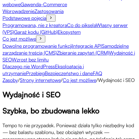
webowe
Gawenda-Commerce
Wprowadzenie
Zastosowania
Podstawowe pojęcia
Programowana, nie z kreatora
Co do piksela
Własny serwer
(VPS)
Garaż kodu (GitHub)
Ekosystem
Co jest możliwe
Dowolne programowanie funkcji
Integracje API
Samodzielne
zarządzanie treścią (CMS)
Zbieranie zapytań (CRM)
Wydajność i
SEO
Wzrost bez limitu
Dlaczego nie WordPress
Eksploatacja i
utrzymanie
Przebieg
Bezpieczeństwo i dane
FAQ
Zasoby
/
Strony internetowe
/
Co jest możliwe
/
Wydajność i SEO
Wydajność i SEO
Szybka, bo zbudowana lekko
Tempo to nie przypadek. Ponieważ działa tylko niezbędny kod
— bez balastu szablonu, bez obciążeń wtyczek —
programowana strona ładuje się szybko, na telefonie tak samo