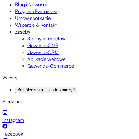
Blog i Nowości
Program Partnerski
Umów spotkanie
Wsparcie & Kontakt
Zasoby
Strony internetowe
GawendaCMS
GawendaCRM
Aplikacje webowe
Gawenda-Commerce
Więcej
Bez śledzenia — co to znaczy?
Śledź nas
Instagram
Facebook