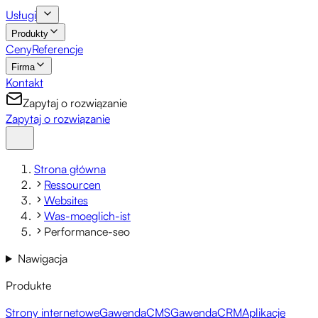
Usługi
Produkty
Ceny
Referencje
Firma
Kontakt
Zapytaj o rozwiązanie
Zapytaj o rozwiązanie
Strona główna
Ressourcen
Websites
Was-moeglich-ist
Performance-seo
Nawigacja
Produkte
Strony internetowe
GawendaCMS
GawendaCRM
Aplikacje