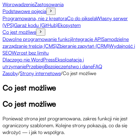
Wprowadzenie
Zastosowania
Podstawowe pojęcia
Programowana, nie z kreatora
Co do piksela
Własny serwer
(VPS)
Garaż kodu (GitHub)
Ekosystem
Co jest możliwe
Dowolne programowanie funkcji
Integracje API
Samodzielne
zarządzanie treścią (CMS)
Zbieranie zapytań (CRM)
Wydajność i
SEO
Wzrost bez limitu
Dlaczego nie WordPress
Eksploatacja i
utrzymanie
Przebieg
Bezpieczeństwo i dane
FAQ
Zasoby
/
Strony internetowe
/
Co jest możliwe
Co jest możliwe
Co jest możliwe
Ponieważ strona jest programowana, zakres funkcji nie jest
ograniczony szablonem. Kolejne strony pokazują, co da się
wdrożyć — i jak to współgra.