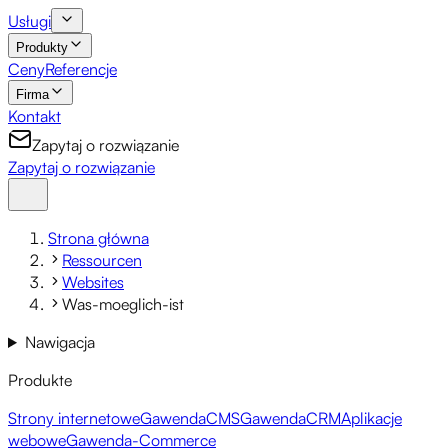
Usługi
Produkty
Ceny
Referencje
Firma
Kontakt
Zapytaj o rozwiązanie
Zapytaj o rozwiązanie
Strona główna
Ressourcen
Websites
Was-moeglich-ist
Nawigacja
Produkte
Strony internetowe
GawendaCMS
GawendaCRM
Aplikacje
webowe
Gawenda-Commerce