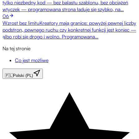
tylko niezbędny kod — bez balastu szablonu, bez obciążeń
wtyczek — programowana strona ładuje się szybko, na…
06
Wzrost bez limitu
Kreatory mają granice: powyżej pewnej liczby
podstron, pewnego ruchu czy konkretnej funkcji jest koniec —
albo robi się drogo i wolno. Programowana…
Na tej stronie
Co jest możliwe
🇵🇱
Polski (PL)