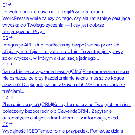
01
Dowolne programowanie funkcji
Przy kreatorach i
WordPressie wiele zależy od tego, czy akurat istnieje pasująca
wtyczka do Twojego życzenia — i czy jest dobrze
utrzymywana. Przy…
02
Integracje API
Usługi podłączamy bezpośrednio przez ich
oficjalny interfejs — czysto i stabilnie. To zastępuje typowy
zbiór wtyczek, w którym aktualizacja jednego…
03
Samodzielne zarządzanie treścią (CMS)
Programowana strona
nie oznacza, że przy każdej zmianie tekstu musisz do kogoś
dzwonić. Dzięki połączeniu z GawendaCMS sam zarządzasz
treściami…
04
Zbieranie zapytań (CRM)
Każdy formularz na Twojej stronie jest
połączony bezpośrednio z GawendaCRM . Zapytanie
automatycznie staje się kontaktem — z informacją, skąd…
05
Wydajność i SEO
Tempo to nie przypadek. Ponieważ działa